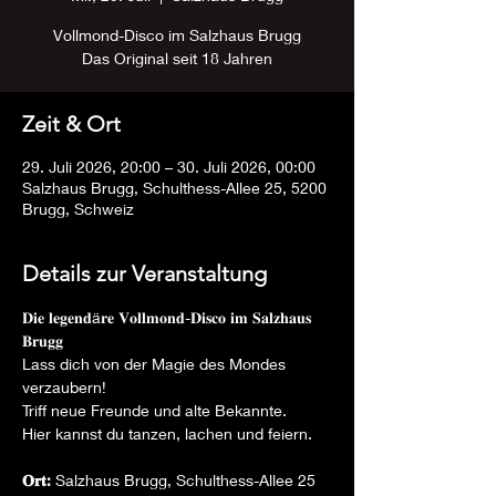
Vollmond-Disco im Salzhaus Brugg
Das Original seit 18 Jahren
Zeit & Ort
29. Juli 2026, 20:00 – 30. Juli 2026, 00:00
Salzhaus Brugg, Schulthess-Allee 25, 5200
Brugg, Schweiz
Details zur Veranstaltung
𝐃𝐢𝐞 𝐥𝐞𝐠𝐞𝐧𝐝ä𝐫𝐞 𝐕𝐨𝐥𝐥𝐦𝐨𝐧𝐝-𝐃𝐢𝐬𝐜𝐨 𝐢𝐦 𝐒𝐚𝐥𝐳𝐡𝐚𝐮𝐬 
𝐁𝐫𝐮𝐠𝐠 
Lass dich von der Magie des Mondes 
verzaubern!
Triff neue Freunde und alte Bekannte.
Hier kannst du tanzen, lachen und feiern.
𝐎𝐫𝐭: 
Salzhaus Brugg, Schulthess-Allee 25 