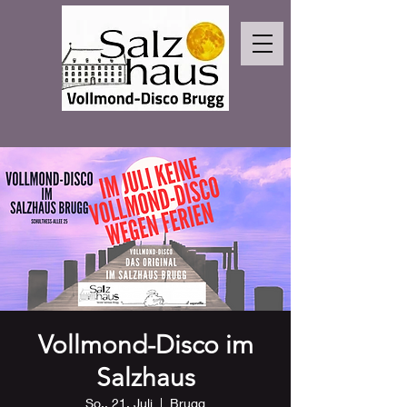
Vollmond-Disco im
Salzhaus
So., 21. Juli
  |  
Brugg