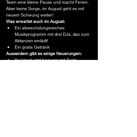
Team eine kleine Pause und macht Ferien. 
Aber keine Sorge, im August geht es mit 
neuem Schwung weiter!  
Was erwartet euch im August:
Ein abwechslungsreiches 
Musikprogramm mit drei DJs, das zum 
Abtanzen einlädt!
Ein gratis Getränk
Ausserdem gibt es einige Neuerungen:
Ihr könnt jetzt bequem mit Twint 
bezahlen.
Ein Angebot für den kleinen Hunger
Save the Date!
Am 19. August ab 20.00 Uhr
startet die Tanznacht im Salzhaus Brugg.
Kommt vorbei und geniesst den Vollmond.
Wir freuen uns auf euch! Lasst es euch 
gutgehen und tankt neue Energie!
Bis bald, 
Euer il Vaporetto Vollmond-Tanznacht Team