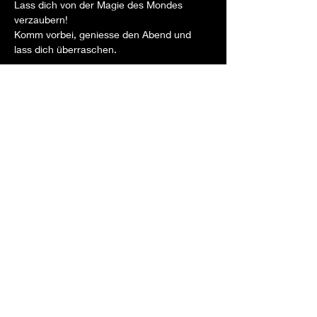
Lass dich von der Magie des Mondes 
verzaubern!
Komm vorbei, geniesse den Abend und 
lass dich überraschen.
𝐃𝐚𝐭𝐮𝐦: Donnerstag 17. Oktober | 20:00 - 
24:00 Uhr
𝐎𝐫𝐭: 𝐒𝐚𝐥𝐳𝐡𝐚𝐮𝐬 𝐁𝐫𝐮𝐠𝐠
𝐌𝐮𝐬𝐢𝐤: 70s, 80s, 90s, 00s & das beste von 
heute
𝐃𝐉: DJ Urs Diethelm
𝐀𝐥𝐭𝐞𝐫: ab 25 bis 99+
𝐄𝐢𝐧𝐭𝐫𝐢𝐭𝐭: Fr. 10.-
Veranstaltung teilen