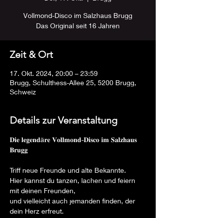
Vollmond-Disco im Salzhaus Brugg
Das Original seit 16 Jahren
Zeit & Ort
17. Okt. 2024, 20:00 – 23:59
Brugg, Schulthess-Allee 25, 5200 Brugg,
Schweiz
Details zur Veranstaltung
𝐃𝐢𝐞 𝐥𝐞𝐠𝐞𝐧𝐝ä𝐫𝐞 𝐕𝐨𝐥𝐥𝐦𝐨𝐧𝐝-𝐃𝐢𝐬𝐜𝐨 𝐢𝐦 𝐒𝐚𝐥𝐳𝐡𝐚𝐮𝐬 
𝐁𝐫𝐮𝐠𝐠
Triff neue Freunde und alte Bekannte.
Hier kannst du tanzen, lachen und feiern 
mit deinen Freunden,
und vielleicht auch jemanden finden, der 
dein Herz erfreut.